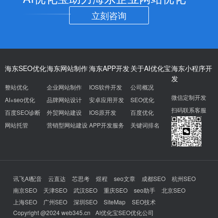
立刻咨询
海东SEO优化
海东网站制作
海东APP开发
关于AI优化宝
海东小程序开
发
整站优化
企业网站制作
IOS软件开发
公司概况
微信定制开发
AI+seo优化
品牌网站设计
安卓应用开发
SEO优化
扫码联系客服
百度SEO诊断
外贸网站建设
IOS原开发
百度优化
网站托管
营销型网站建设
APP开发服务
关键词排名
讯飞AI配音
云直达
芯思考
煜程
seo文章
成都SEO
杭州SEO
南京SEO
天津SEO
武汉SEO
重庆SEO
seo助手
北京SEO
上海SEO
广州SEO
深圳SEO
SiteMap
SEO技术
Copyright @2024 web345.cn
AI优化宝SEO优化公司